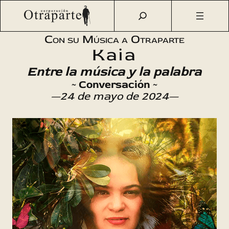
Saltar
Otraparte.org
/
Agenda Cultural
/
Música
/
Entre la música
al
y la palabra
contenido
Con su Música a Otraparte
Kaia
Entre la música y la palabra
~ Conversación ~
—24 de mayo de 2024—