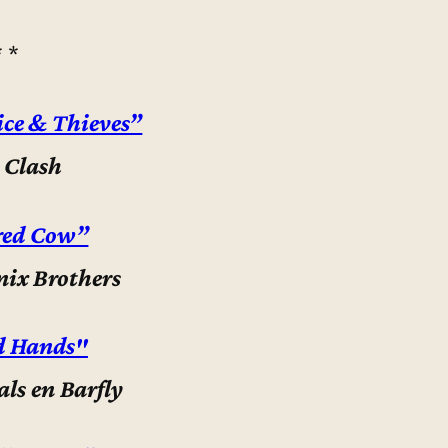
* *
ice & Thieves”
 Clash
red Cow”
nix Brothers
d Hands"
als en Barfly