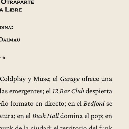
 Otraparte
a Libre
dina:
Dalmau
* *
 Coldplay y Muse; el
Garage
ofrece una
das emergentes; el
12 Bar Club
despierta
eño formato en directo; en el
Bedford
se
atura; en el
Bush Hall
domina el pop; en
punk de la ciudad; el territorio del funk