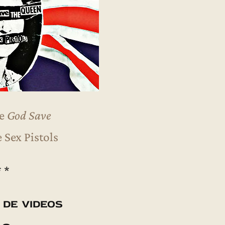
de
God Save
 Sex Pistols
* *
 de videos