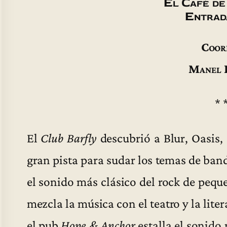
El Café de
Entrad
Coor
Manel 
* 
El
Club
Barfly
descubrió a Blur, Oasis,
gran pista para sudar los temas de ban
el sonido más clásico del rock de pequ
mezcla la música con el teatro y la liter
el pub
Hope & Anchor
estalla el sonido 