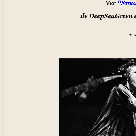
Ver
“Smal
de DeepSeaGreen 
* 