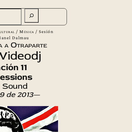
ultural
/
Música
/
Sesión
Manel Dalmau
a a Otraparte
Videodj
ción 11
essions
 Sound
9 de 2013
—