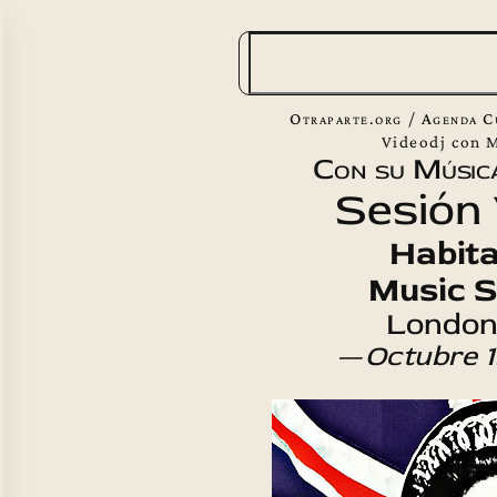
B
u
s
Otraparte.org
/
Agenda C
c
Videodj con 
Con su Músic
a
Sesión 
r
Habita
Music S
London
—
Octubre 1