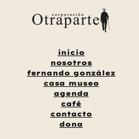
Saltar
al
contenido
inicio
nosotros
fernando gonzález
casa museo
agenda
café
contacto
dona