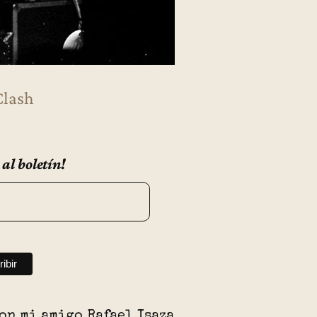
Clash
 al boletín!
on mi amigo Rafael Isaza