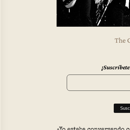
The 
¡Suscríbete
«Yo estaba conversando c