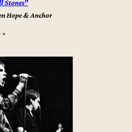
l Stones”
en Hope & Anchor
* *