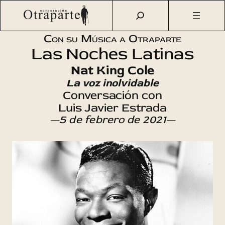
Saltar
Otraparte.org
/
Agenda Cultural
/
Música
/
Nat King Cole, la
al
voz inolvidable
contenido
Con su Música a Otraparte
Las Noches Latinas
Nat King Cole
La voz inolvidable
Conversación con
Luis Javier Estrada
—5 de febrero de 2021—