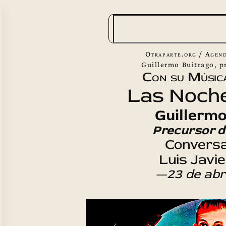
B
u
s
Otraparte.org
/
Agend
c
Guillermo Buitrago, p
Con su Músic
a
Las Noche
r
Guillermo
Precursor d
Conversa
Luis Javi
—23 de abr