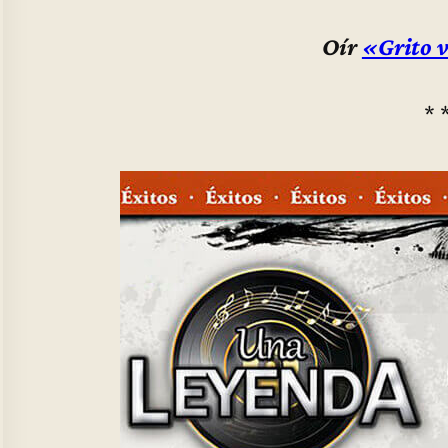
Oír
«Grito 
* 