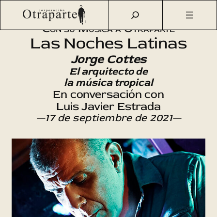
Saltar
Otraparte.org
/
Agenda Cultural
/
Música
/
Jorge Cottes
al
Con su Música a Otraparte
contenido
Las Noches Latinas
Jorge Cottes
El arquitecto de
la música tropical
En conversación con
Luis Javier Estrada
—17 de septiembre de 2021—