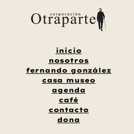
Saltar
al
contenido
inicio
nosotros
fernando gonzález
casa museo
agenda
café
contacto
dona