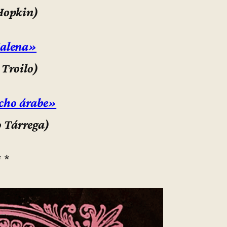
Hopkin)
alena»
 Troilo)
cho árabe»
o Tárrega)
* *