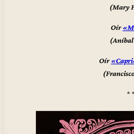
(Mary 
Oír
«M
(Aníbal
Oír
«Capri
(Francisc
* 