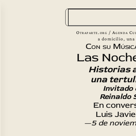
B
u
s
Otraparte.org
/
Agenda Cu
c
a domicilio, una
Con su Músic
a
Las Noche
r
Historias a
una tertul
Invitado 
Reinaldo 
En conver
Luis Javi
—5 de noviem