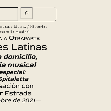
ltural
/
Música
/
Historias
 tertulia musical
a a Otraparte
s Latinas
 domicilio,
ia musical
especial:
Spitaletta
sación con
er Estrada
bre de 2021—