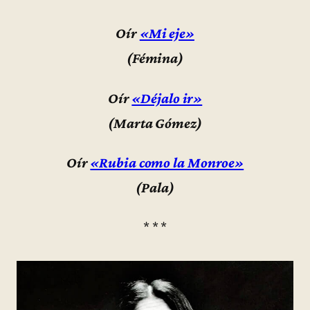
Oír
«Mi eje»
(Fémina)
Oír
«Déjalo ir»
(Marta Gómez)
Oír
«Rubia como la Monroe»
(Pala)
* * *