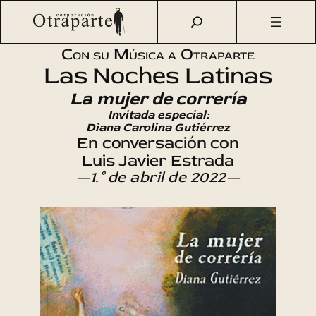
Saltar
Otraparte.org
/
Agenda Cultural
/
Música
/
La mujer de
al
correría
contenido
Con su Música a Otraparte
Las Noches Latinas
La mujer de correría
Invitada especial:
Diana Carolina Gutiérrez
En conversación con
Luis Javier Estrada
—1.° de abril de 2022—