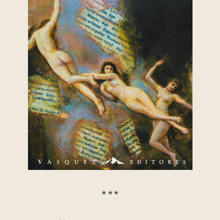
* * *