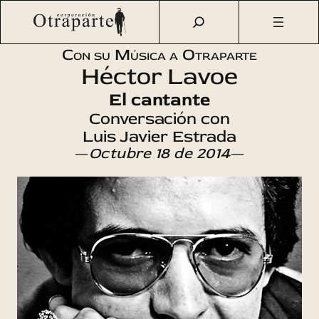
Saltar
Otraparte.org
/
Agenda Cultural
/
Música
/
Héctor Lavoe: El
al
cantante
contenido
Con su Música a Otraparte
Héctor Lavoe
El cantante
Conversación con
Luis Javier Estrada
—
Octubre 18 de 2014
—