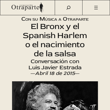
Saltar
Otraparte.org
/
Agenda Cultural
/
Música
/
El nacimiento de
al
la salsa en NY
contenido
Con su Música a Otraparte
El Bronx y el
Spanish Harlem
o el nacimiento
de la salsa
Conversación con
Luis Javier Estrada
—
Abril 18 de 2015
—