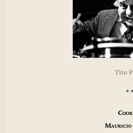
Tito 
* 
Coor
Mauricio