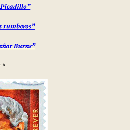
Picadillo”
os rumberos”
eñor Burns”
* *