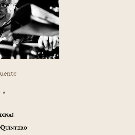
Puente
* *
dina:
 Quintero