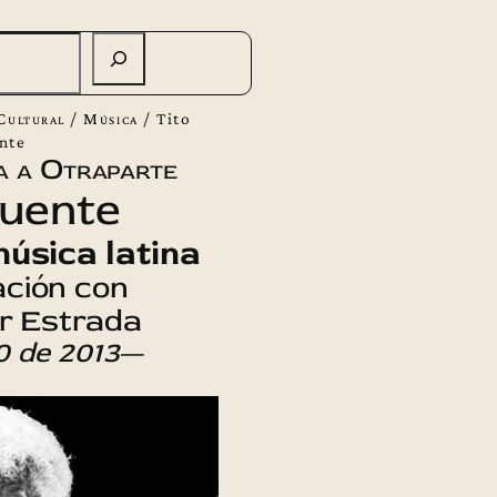
Cultural
/
Música
/
Tito
nte
a a Otraparte
Puente
música latina
ción con
er Estrada
0 de 2013
—