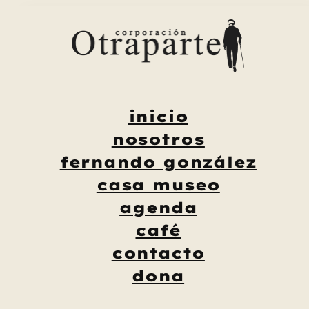
Saltar
al
contenido
inicio
nosotros
fernando gonzález
casa museo
agenda
café
contacto
dona