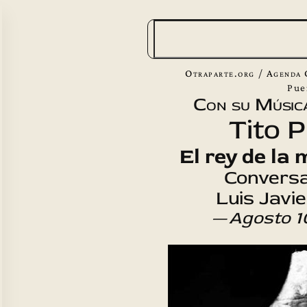
B
u
s
Otraparte.org
/
Agenda 
c
Pue
Con su Músic
a
Tito 
r
El rey de la 
Conversa
Luis Javi
—
Agosto 1