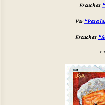
Escuchar
“
Ver
“Para l
Escuchar
“S
* 