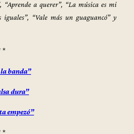
 “Aprende a querer”, “La música es mi
s iguales”, “Vale más un guaguancó” y
* *
 la banda”
alsa dura”
sta empezó”
* *