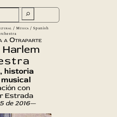
ltural
/
Música
/
Spanish
rchestra
a a Otraparte
 Harlem
estra
, historia
 musical
ción con
er Estrada
5 de 2016—