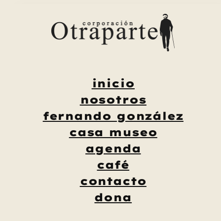
Saltar
al
contenido
inicio
nosotros
fernando gonzález
casa museo
agenda
café
contacto
dona