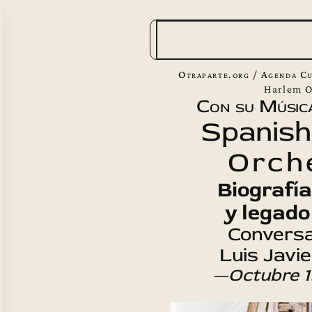
B
u
s
Otraparte.org
/
Agenda Cu
c
Harlem O
Con su Músic
a
Spanish
r
Orch
Biografía
y legado
Conversa
Luis Javi
—Octubre 1