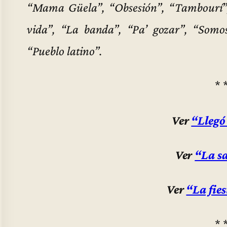
“Mama Güela”, “Obsesión”, “Tambourí”,
vida”, “La banda”, “Pa’ gozar”, “Somo
“Pueblo latino”.
* 
Ver
“Llegó
Ver
“La s
Ver
“La fie
* 