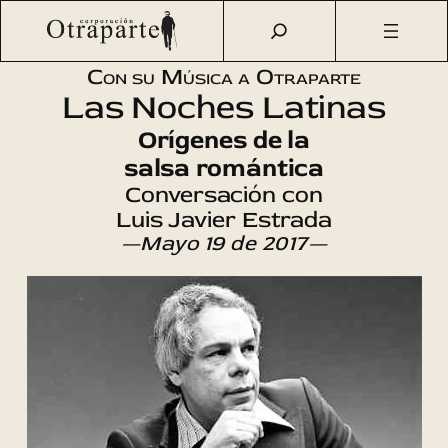
Saltar
Otraparte.org
/
Agenda Cultural
/
Música
/
Orígenes de la
al
salsa romántica
contenido
Con su Música a Otraparte
Las Noches Latinas
Orígenes de la
salsa romántica
Conversación con
Luis Javier Estrada
—Mayo 19 de 2017—