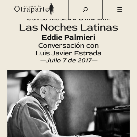
Saltar
Otraparte.org
/
Agenda Cultural
/
Música
/
Eddie Palmieri
al
Con su Música a Otraparte
contenido
Las Noches Latinas
Eddie Palmieri
Conversación con
Luis Javier Estrada
—Julio 7 de 2017—