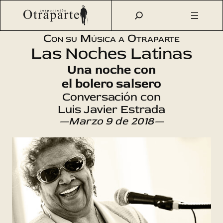
Saltar
Otraparte.org
/
Agenda Cultural
/
Música
/
Una noche con el
al
bolero salsero
contenido
Con su Música a Otraparte
Las Noches Latinas
Una noche con
el bolero salsero
Conversación con
Luis Javier Estrada
—Marzo 9 de 2018—