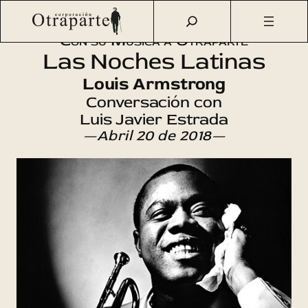
Saltar
Otraparte.org
/
Agenda Cultural
/
Música
/
Louis Armstrong
al
Con su Música a Otraparte
contenido
Las Noches Latinas
Louis Armstrong
Conversación con
Luis Javier Estrada
—Abril 20 de 2018—