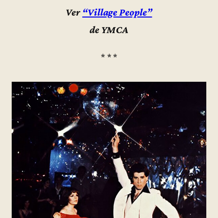
Ver
“Village People”
de YMCA
* * *