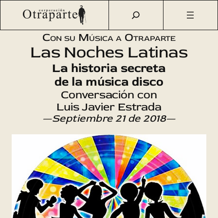
Saltar
Otraparte.org
/
Agenda Cultural
/
Música
/
La historia
al
secreta de la música disco
contenido
Con su Música a Otraparte
Las Noches Latinas
La historia secreta
de la música disco
Conversación con
Luis Javier Estrada
—Septiembre 21 de 2018—