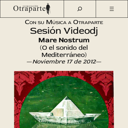
Saltar
Otraparte.org
/
Agenda Cultural
/
Música
/
Sesión Videodj
al
con Manel Dalmau
contenido
Con su Música a Otraparte
Sesión Videodj
Mare Nostrum
(O el sonido del
Mediterráneo)
—
Noviembre 17 de 2012
—