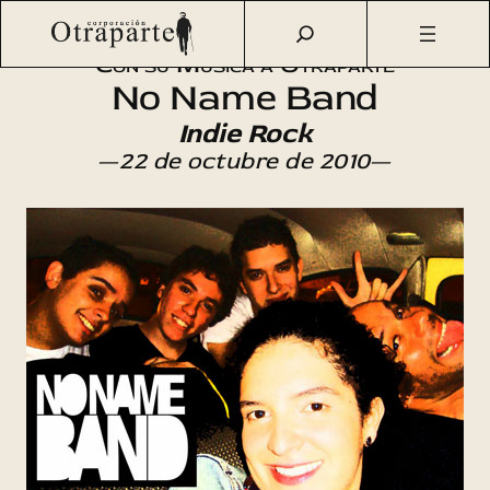
Saltar
Otraparte.org
/
Agenda Cultural
/
Música
/
Concierto
al
Con su Música a Otraparte
contenido
No Name Band
Indie Rock
—
22 de octubre de 2010
—