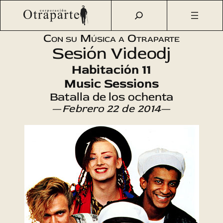
Saltar
Otraparte.org
/
Agenda Cultural
/
Música
/
Sesión Videodj
al
con Manel Dalmau
contenido
Con su Música a Otraparte
Sesión Videodj
Habitación 11
Music Sessions
Batalla de los ochenta
—
Febrero 22 de 2014
—