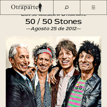
Saltar
Otraparte.org
/
Agenda Cultural
/
Música
/
50 / 50 Stones
al
Con su Música a Otraparte
contenido
50 / 50 Stones
—
Agosto 25 de 2012
—