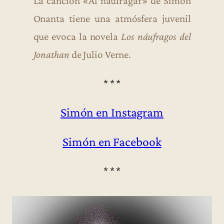
La canción «Al naufragar» de Simón
p
Onanta tiene una atmósfera juvenil
r
que evoca la novela
Los náufragos del
o
Jonathan
de Julio Verne.
d
u
* * *
c
Simón en Instagram
t
o
Simón en Facebook
r
d
* * *
e
a
u