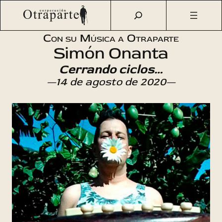
Saltar
Otraparte.org
/
Agenda Cultural
/
Música
/
Cerrando
al
ciclos…
contenido
Con su Música a Otraparte
Simón Onanta
Cerrando ciclos…
—14 de agosto de 2020—