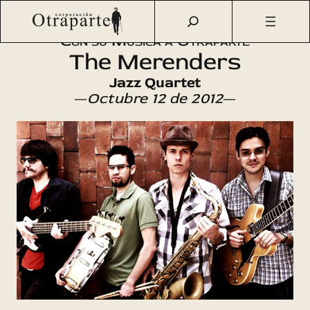
Saltar
Otraparte.org
/
Agenda Cultural
/
Música
/
Concierto
al
Con su Música a Otraparte
contenido
The Merenders
Jazz Quartet
—
Octubre 12 de 2012
—