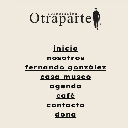
Saltar
al
contenido
inicio
nosotros
fernando gonzález
casa museo
agenda
café
contacto
dona