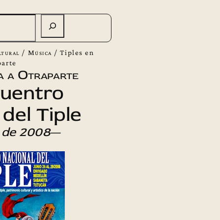
ltural
/
Música
/
Tiples en
parte
a a Otraparte
cuentro
del Tiple
 de 2008
—