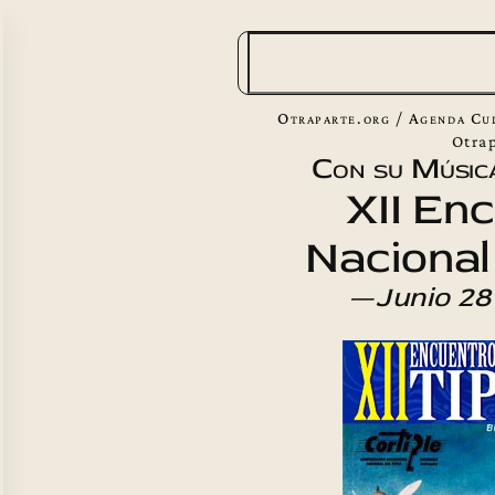
B
u
s
Otraparte.org
/
Agenda Cu
c
Otra
Con su Músic
a
XII En
r
Nacional 
—
Junio 28