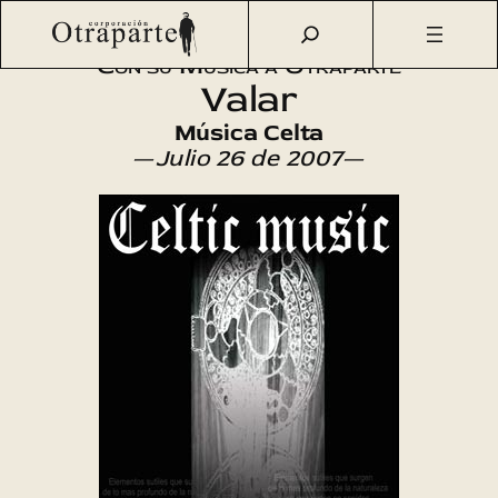
Saltar
Otraparte.org
/
Agenda Cultural
/
Música
/
Foclor Celta
al
Con su Música a Otraparte
contenido
Valar
Música Celta
—
Julio 26 de 2007
—