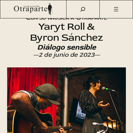
Saltar
Otraparte.org
/
Agenda Cultural
/
Música
/
Diálogo sensible
al
Con su Música a Otraparte
contenido
Yaryt Roll &
Byron Sánchez
Diálogo sensible
—2 de junio de 2023—