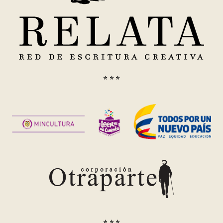
* * *