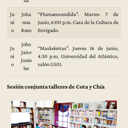
da
Ju
Joha
“Plumaencendida”. Martes 7 de
ni
nna
junio, 6:00 p.m. Casa de la Cultura de
o
Rozo
Envigado.
John
Ju
“Maskeletras”. Jueves 16 de junio,
Jairo
ni
4:30 p.m. Universidad del Atlántico,
Junie
o
salón G501.
les
Sesión conjunta talleres de Cota y Chía