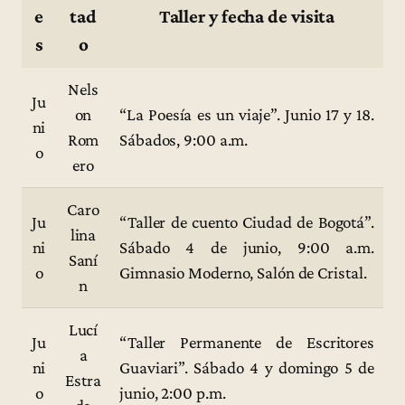
e
tad
Taller y fecha de visita
s
o
Nels
Ju
on
“La Poesía es un viaje”. Junio 17 y 18.
ni
Rom
Sábados, 9:00 a.m.
o
ero
Caro
Ju
“Taller de cuento Ciudad de Bogotá”.
lina
ni
Sábado 4 de junio, 9:00 a.m.
Saní
o
Gimnasio Moderno, Salón de Cristal.
n
Lucí
Ju
“Taller Permanente de Escritores
a
ni
Guaviari”. Sábado 4 y domingo 5 de
Estra
o
junio, 2:00 p.m.