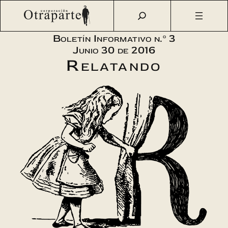
Saltar
Otraparte.org
/
Agenda Cultural
/
Relata
/
Boletín n.º 3 –
al
Piezas literarias Relata 2016
contenido
Boletín Informativo n.º 3
Junio 30 de 2016
Relatando