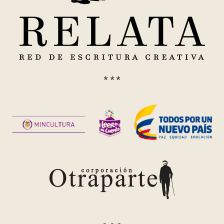
* * *