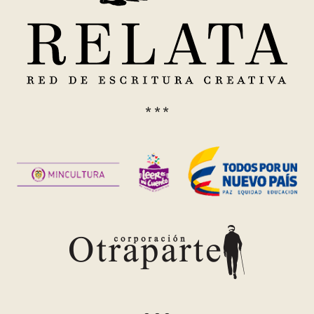
* * *