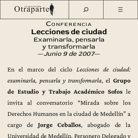
Saltar
Otraparte.org
/
Agenda Cultural
/
Sofos
/
Mirada sobre los
al
Derechos Humanos
contenido
Conferencia
Lecciones de ciudad
Examinarla, pensarla
y transformarla
—
Junio 9 de 2007
—
En el marco del ciclo
Lecciones de ciudad:
examinarla, pensarla y transformarla
, el
Grupo
de Estudio y Trabajo Académico Sofos
le
invita al conversatorio “Mirada sobre los
Derechos Humanos en la ciudad de Medellín” a
cargo de
Jorge Ceballos
, abogado de la
Universidad de Medellín, Personero Delegado y