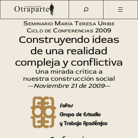
Saltar
Otraparte.org
/
Agenda Cultural
/
Sofos
/
¿Nueva educación
al
para la ciudadanía?
contenido
Seminario María Teresa Uribe
Ciclo de Conferencias 2009
Construyendo ideas
de una realidad
compleja y conflictiva
Una mirada crítica a
nuestra construcción social
—
Noviembre 21 de 2009
—