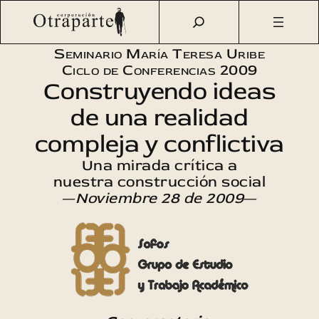
Saltar
Otraparte.org
/
Agenda Cultural
/
Sofos
/
Colombia, un país
al
por escenarios
contenido
Seminario María Teresa Uribe
Ciclo de Conferencias 2009
Construyendo ideas
de una realidad
compleja y conflictiva
Una mirada crítica a
nuestra construcción social
—
Noviembre 28 de 2009
—