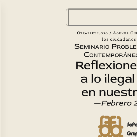
B
u
s
Otraparte.org
/
Agenda Cu
c
los ciudadanos 
Seminario Probl
a
Contemporáneo
r
Reflexione
a lo ilegal 
en nuestr
—
Febrero 2