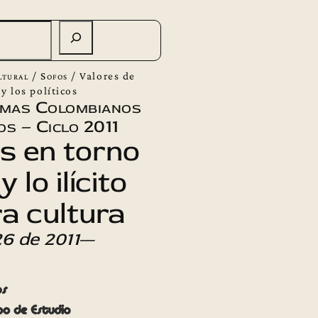
ltural
/
Sofos
/
Valores de
y los políticos
emas Colombianos
s – Ciclo 2011
s en torno
y lo ilícito
a cultura
6 de 2011
—