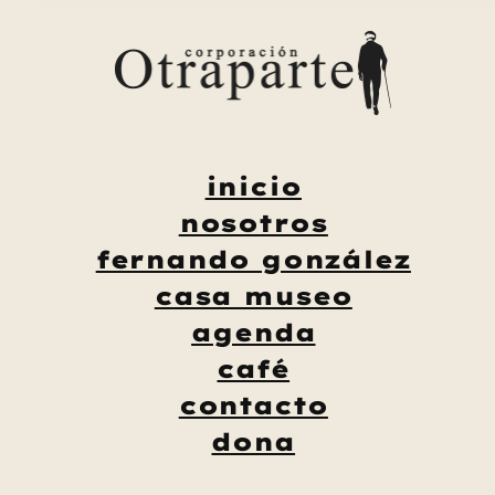
Saltar
al
contenido
inicio
nosotros
fernando gonzález
casa museo
agenda
café
contacto
dona