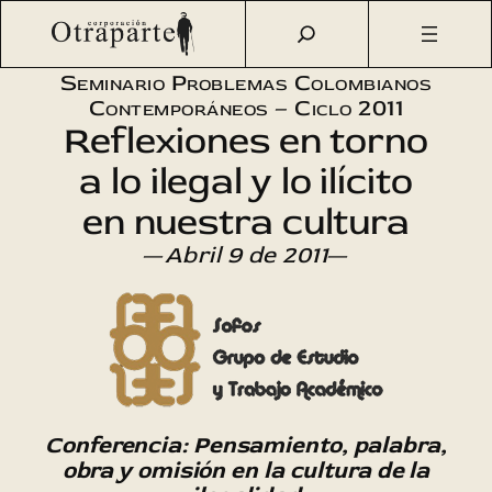
Saltar
Otraparte.org
/
Agenda Cultural
/
Sofos
/
Pensamiento,
al
palabra, obra y omisión
contenido
Seminario Problemas Colombianos
Contemporáneos – Ciclo 2011
Reflexiones en torno
a lo ilegal y lo ilícito
en nuestra cultura
—
Abril 9 de 2011
—
Conferencia: Pensamiento, palabra,
obra y omisión en la cultura de la