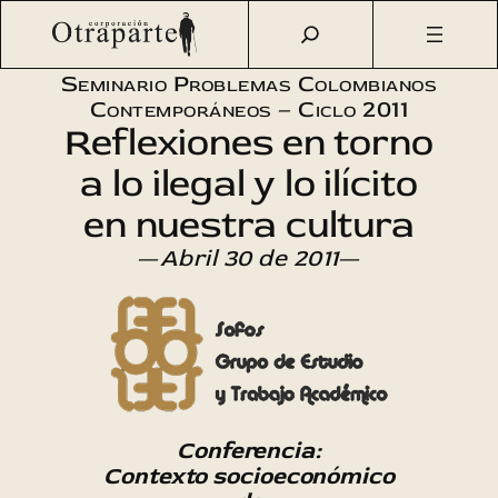
Saltar
Otraparte.org
/
Agenda Cultural
/
Sofos
/
Contexto
al
socioeconómico de la ilegalidad
contenido
Seminario Problemas Colombianos
Contemporáneos – Ciclo 2011
Reflexiones en torno
a lo ilegal y lo ilícito
en nuestra cultura
—
Abril 30 de 2011
—
Conferencia:
Contexto socioeconómico