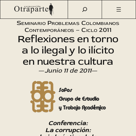
Saltar
Otraparte.org
/
Agenda Cultural
/
Sofos
/
Corrupción y
al
participación ciudadana
contenido
Seminario Problemas Colombianos
Contemporáneos – Ciclo 2011
Reflexiones en torno
a lo ilegal y lo ilícito
en nuestra cultura
—
Junio 11 de 2011
—
Conferencia:
La corrupción: