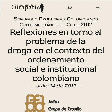
Saltar
Otraparte.org
/
Agenda Cultural
/
Sofos
/
¿Cómo el
al
narcotráfico se convierte en poder?
contenido
Seminario Problemas Colombianos
Contemporáneos – Ciclo 2012
Reflexiones en torno al
problema de la
droga en el contexto del
ordenamiento
social e institucional
colombiano
—
Julio 14 de 2012
—