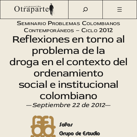
Saltar
Otraparte.org
/
Agenda Cultural
/
Sofos
/
El dinero, un
al
engaño público de buena fe
contenido
Seminario Problemas Colombianos
Contemporáneos – Ciclo 2012
Reflexiones en torno al
problema de la
droga en el contexto del
ordenamiento
social e institucional
colombiano
—
Septiembre 22 de 2012
—