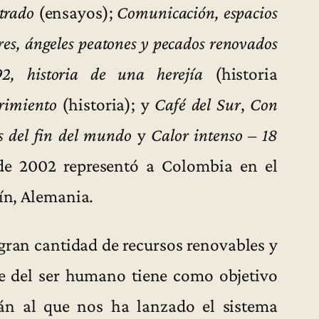
strado
(ensayos);
Comunicación, espacios
res, ángeles peatones y pecados renovados
92, historia de una herejía
(historia
rimiento
(historia); y
Café del Sur
,
Con
s del fin del mundo
y
Calor intenso – 18
 de 2002 representó a Colombia en el
lín, Alemania.
gran cantidad de recursos renovables y
te del ser humano tiene como objetivo
afán al que nos ha lanzado el sistema