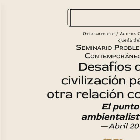
B
u
s
Otraparte.org
/
Agenda C
c
queda de
Seminario Probl
a
Contemporáneo
r
Desafíos 
civilización 
otra relación c
El punto
ambientalist
—
Abril 20