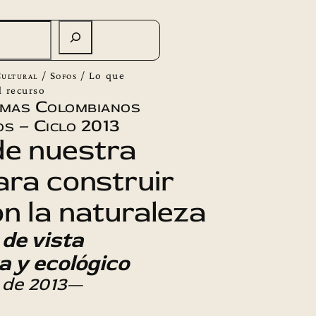
ultural
/
Sofos
/
Lo que
l recurso
emas Colombianos
s – Ciclo 2013
de nuestra
para construir
on la naturaleza
 de vista
a y ecológico
 de 2013
—