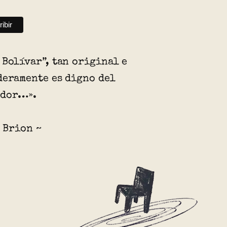
 Bolívar”, tan original e
deramente es digno del
ador…».
 Brion ~