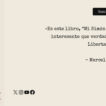
«Es este libro, “Mi Simón
interesante que verda
Libert
~ Marcel
X
Instagram
YouTube
Facebook