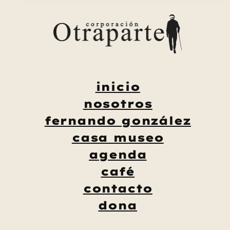
Saltar
al
contenido
inicio
nosotros
fernando gonzález
casa museo
agenda
café
contacto
dona