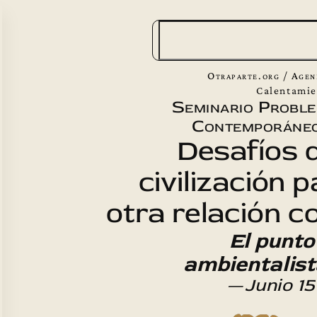
B
u
s
Otraparte.org
/
Agen
c
Calentamie
Seminario Probl
a
Contemporáneo
r
Desafíos 
civilización 
otra relación c
El punto
ambientalist
—
Junio 15