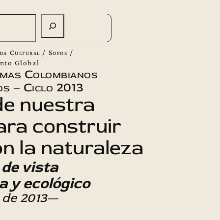
da Cultural
/
Sofos
/
nto Global
emas Colombianos
s – Ciclo 2013
de nuestra
para construir
on la naturaleza
 de vista
a y ecológico
 de 2013
—