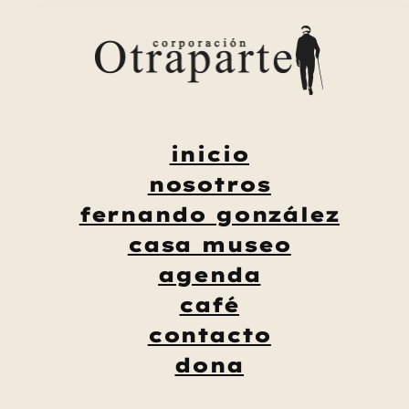
Saltar
al
contenido
inicio
nosotros
fernando gonzález
casa museo
agenda
café
contacto
dona