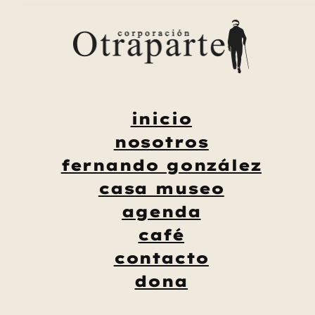
Saltar
al
contenido
inicio
nosotros
fernando gonzález
casa museo
agenda
café
contacto
dona