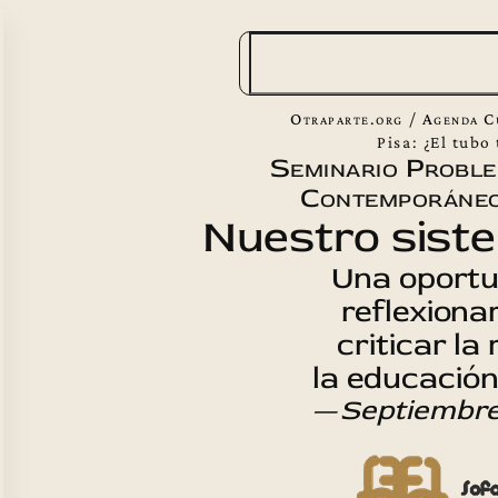
B
u
s
Otraparte.org
/
Agenda C
c
Pisa: ¿El tubo
Seminario Probl
a
Contemporáneo
r
Nuestro sist
Una oportu
reflexiona
criticar la
la educació
—
Septiembre