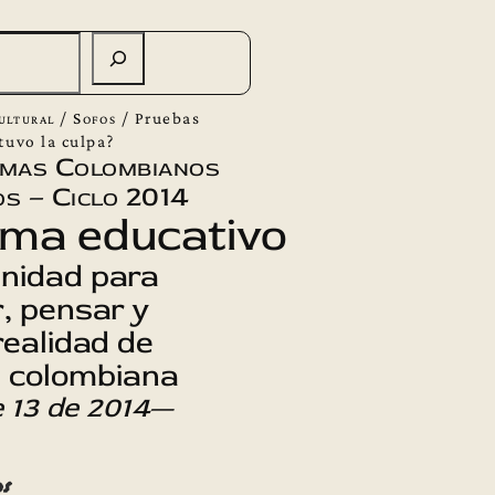
ultural
/
Sofos
/
Pruebas
 tuvo la culpa?
emas Colombianos
s – Ciclo 2014
ema educativo
nidad para
r, pensar y
 realidad de
n colombiana
 13 de 2014
—