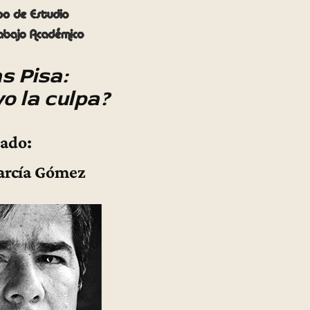
s Pisa:
vo la culpa?
tado:
arcía Gómez