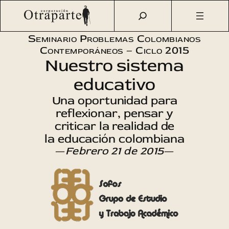
Saltar
Otraparte.org
/
Agenda Cultural
/
Sofos
/
Educar para el
al
ejercicio de la ciudadanía
contenido
Seminario Problemas Colombianos
Contemporáneos – Ciclo 2015
Nuestro sistema
educativo
Una oportunidad para
reflexionar, pensar y
criticar la realidad de
la educación colombiana
—
Febrero 21 de 2015
—