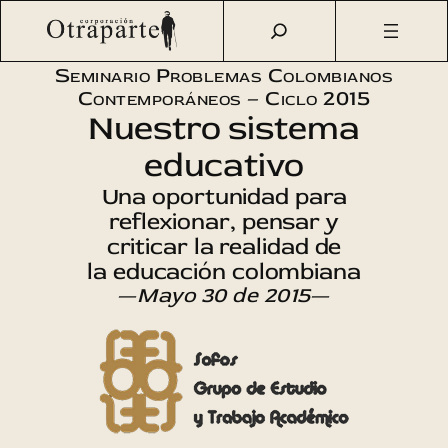
Saltar
Otraparte.org
/
Agenda Cultural
/
Sofos
/
Recordando al
al
maestro Carlos Gaviria
contenido
Seminario Problemas Colombianos
Contemporáneos – Ciclo 2015
Nuestro sistema
educativo
Una oportunidad para
reflexionar, pensar y
criticar la realidad de
la educación colombiana
—
Mayo 30 de 2015
—