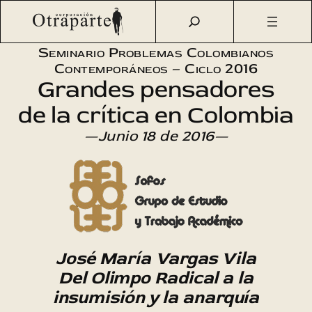
Saltar
Otraparte.org
/
Agenda Cultural
/
Sofos
/
José María Vargas
al
Vila
contenido
Seminario Problemas Colombianos
Contemporáneos – Ciclo 2016
Grandes pensadores
de la crítica en Colombia
—Junio 18 de 2016—
José María Vargas Vila
Del Olimpo Radical a la
insumisión y la anarquía