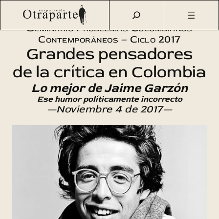
Saltar
Otraparte.org
/
Agenda Cultural
/
Sofos
/
Jaime Garzón
al
Seminario Problemas Colombianos
contenido
Contemporáneos – Ciclo 2017
Grandes pensadores
de la crítica en Colombia
Lo mejor de Jaime Garzón
Ese humor políticamente incorrecto
—Noviembre 4 de 2017—