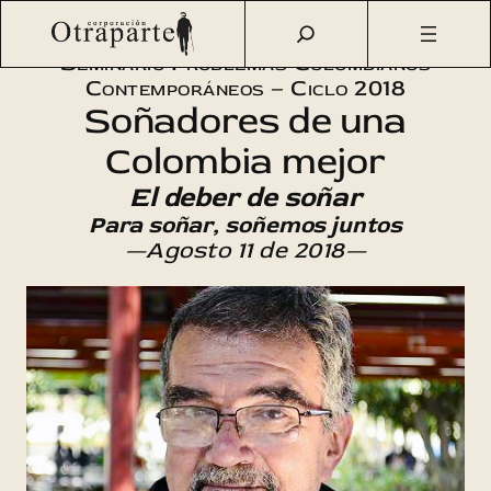
Saltar
Otraparte.org
/
Agenda Cultural
/
Sofos
/
El deber de soñar
al
Seminario Problemas Colombianos
contenido
Contemporáneos – Ciclo 2018
Soñadores de una
Colombia mejor
El deber de soñar
Para soñar, soñemos juntos
—Agosto 11 de 2018—