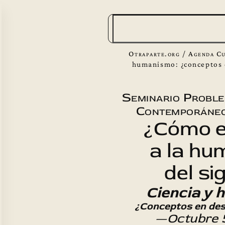
B
u
s
Otraparte.org
/
Agenda Cu
c
humanismo: ¿conceptos e
a
Seminario Probl
r
Contemporáneo
¿Cómo e
a la hu
del si
Ciencia y
¿Conceptos en des
—Octubre 