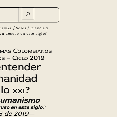
ltural
/
Sofos
/
Ciencia y
n desuso en este siglo?
emas Colombianos
s – Ciclo 2019
ntender
manidad
glo
xxi
?
 humanismo
uso en este siglo?
5 de 2019—