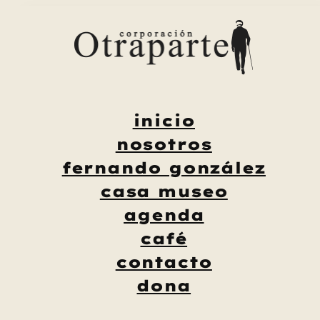
Saltar
al
contenido
inicio
nosotros
fernando gonzález
casa museo
agenda
café
contacto
dona