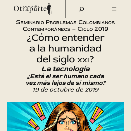
Saltar
Otraparte.org
/
Agenda Cultural
/
Sofos
/
La tecnología: ¿el
al
humano cada vez más lejos de sí mismo?
contenido
Seminario Problemas Colombianos
Contemporáneos – Ciclo 2019
¿Cómo entender
a la humanidad
del siglo
xxi
?
La tecnología
¿Está el ser humano cada
vez más lejos de sí mismo?
—19 de octubre de 2019—