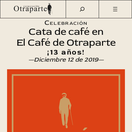
Saltar
Otraparte.org
/
Agenda Cultural
/
Talleres
/
Cata de café en
al
el decimotercer aniversario de El Café de Otraparte
contenido
Celebración
Cata de café en
El Café de Otraparte
¡13 años!
—Diciembre 12 de 2019—