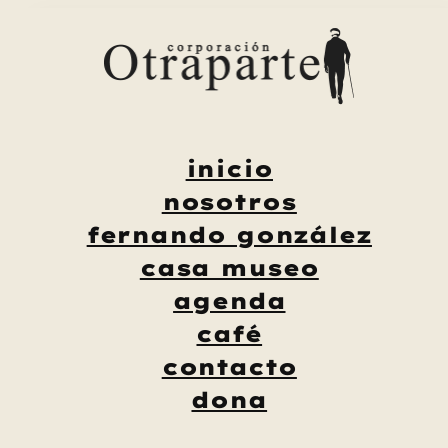
Saltar
al
contenido
inicio
nosotros
fernando gonzález
casa museo
agenda
café
contacto
dona