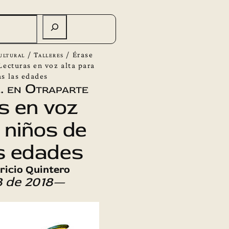
ultural
/
Talleres
/
Érase
Lecturas en voz alta para
as las edades
… en Otraparte
s en voz
 niños de
s edades
ricio Quintero
 de 2018—