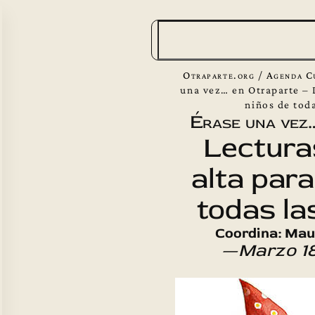
B
u
s
Otraparte.org
/
Agenda C
c
una vez… en Otraparte – 
niños de tod
a
Érase una vez
r
Lectura
alta para
todas la
Coordina: Mau
—Marzo 18