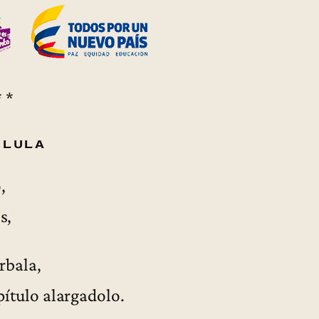
* *
élula
,
s,
rbala,
pítulo alargadolo.