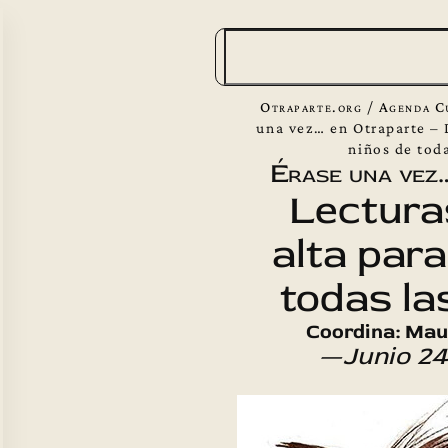
B
u
s
Otraparte.org
/
Agenda C
c
una vez… en Otraparte – 
niños de tod
a
Érase una vez
r
Lectura
alta para
todas la
Coordina: Mau
—Junio 24