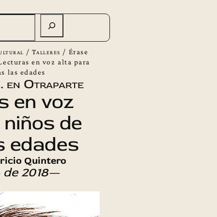
ultural
/
Talleres
/
Érase
Lecturas en voz alta para
as las edades
… en Otraparte
s en voz
 niños de
s edades
ricio Quintero
 de 2018—