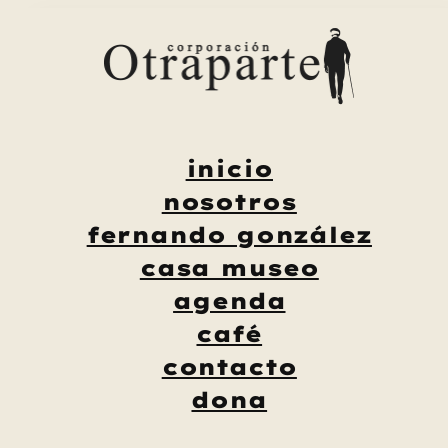
Saltar
al
contenido
inicio
nosotros
fernando gonzález
casa museo
agenda
café
contacto
dona